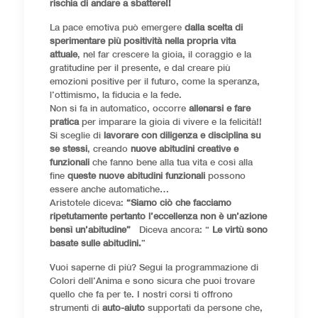
rischia di andare a sbattere!!
La pace emotiva può emergere
dalla scelta di
sperimentare più positività nella propria vita
attuale
, nel far crescere la gioia, il coraggio e la
gratitudine per il presente, e dal creare più
emozioni positive per il futuro, come la speranza,
l’ottimismo, la fiducia e la fede.
Non si fa in automatico, occorre
allenarsi e fare
pratica
per imparare la gioia di vivere e la felicità!!
Si sceglie di
lavorare con diligenza e disciplina su
se stessi
, creando
nuove abitudini creative e
funzionali
che fanno bene alla tua vita e così alla
fine
queste nuove abitudini funzionali
possono
essere anche automatiche…
Aristotele diceva:
“Siamo ciò che facciamo
ripetutamente pertanto l’eccellenza non è un’azione
bensì un’abitudine”
Diceva ancora: “
Le virtù sono
basate sulle abitudini.
”
Vuoi saperne di più? Segui la programmazione di
Colori dell’Anima e sono sicura che puoi trovare
quello che fa per te. I nostri corsi ti offrono
strumenti di
auto-aiuto
supportati da persone che,