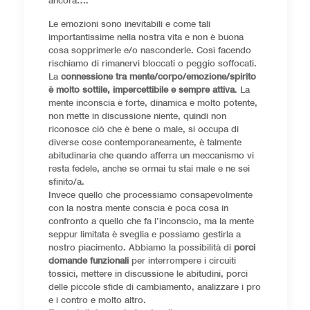
ancora….
Le emozioni sono inevitabili e come tali
importantissime nella nostra vita e non è buona
cosa sopprimerle e/o nasconderle. Così facendo
rischiamo di rimanervi bloccati o peggio soffocati.
La
connessione tra mente/corpo/emozione/spirito
è molto sottile, impercettibile e sempre attiva
. La
mente inconscia è forte, dinamica e molto potente,
non mette in discussione niente, quindi non
riconosce ciò che è bene o male, si occupa di
diverse cose contemporaneamente, è talmente
abitudinaria che quando afferra un meccanismo vi
resta fedele, anche se ormai tu stai male e ne sei
sfinito/a.
Invece quello che processiamo consapevolmente
con la nostra mente conscia è poca cosa in
confronto a quello che fa l’inconscio, ma la mente
seppur limitata è sveglia e possiamo gestirla a
nostro piacimento. Abbiamo la possibilità di
porci
domande funzionali
per interrompere i circuiti
tossici, mettere in discussione le abitudini, porci
delle piccole sfide di cambiamento, analizzare i pro
e i contro e molto altro.