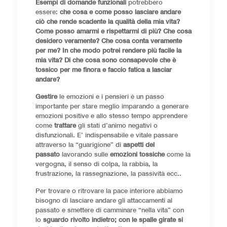
Esempi di domande funzionali
potrebbero
essere:
che cosa e come posso lasciare andare
ciò che rende scadente la qualità della mia vita?
Come posso amarmi e rispettarmi di più? Che cosa
desidero veramente? Che cosa conta veramente
per me? In che modo potrei rendere più facile la
mia vita? Di che cosa sono consapevole che è
tossico per me finora e faccio fatica a lasciar
andare?
Gestire
le emozioni e i pensieri è un passo
importante per stare meglio imparando a generare
emozioni positive e allo stesso tempo apprendere
come
trattare
gli stati d’animo negativi o
disfunzionali. E’ indispensabile e vitale passare
attraverso la “guarigione” di
aspetti del
passato
lavorando sulle
emozioni tossiche
come la
vergogna, il senso di colpa, la rabbia, la
frustrazione, la rassegnazione, la passività ecc..
Per trovare o ritrovare la pace interiore abbiamo
bisogno di lasciare andare gli attaccamenti al
passato e smettere di camminare “nella vita” con
lo
sguardo rivolto indietro; con le spalle girate si