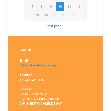
7
8
9
10
11
12
13
14
15
16
17
Next page
Contatti
Email
info@coloridellanima.org
Telefono
+39 339 39 84 273
Indirizzo
Via del Passero, 2
Ingresso Via San Vincenzo
21018 SESTO CALENDE (VA)