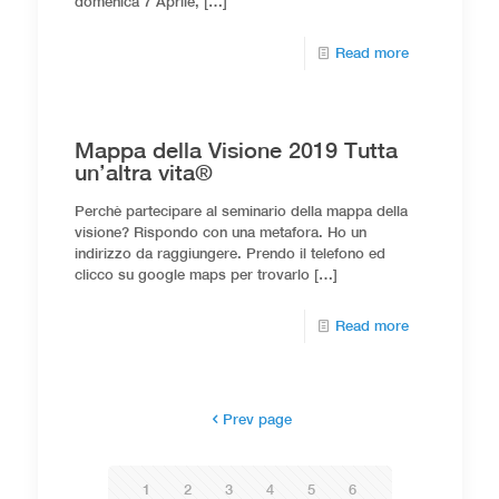
domenica 7 Aprile,
[…]
Read more
Mappa della Visione 2019 Tutta
un’altra vita®
Perchè partecipare al seminario della mappa della
visione? Rispondo con una metafora. Ho un
indirizzo da raggiungere. Prendo il telefono ed
clicco su google maps per trovarlo
[…]
Read more
Prev page
1
2
3
4
5
6