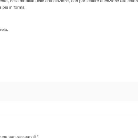
to, nella mobilità delle articolazione, con particolare attenzione alla colon
e più in forma!
iela.
 sono contrassegnati
*