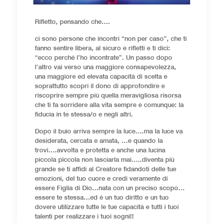
Rifletto, pensando che….
ci sono persone che incontri “non per caso”, che ti
fanno sentire libera, al sicuro e rifletti e ti dici:
“ecco perché l’ho incontrate”. Un passo dopo
l’altro vai verso una maggiore consapevolezza,
una maggiore ed elevata capacità di scelta e
soprattutto scopri il dono di approfondire e
riscoprire sempre più quella meravigliosa risorsa
che ti fa sorridere alla vita sempre e comunque: la
fiducia in te stessa/o e negli altri.
Dopo il buio arriva sempre la luce….ma la luce va
desiderata, cercata e amata, …e quando la
trovi….avvolta e protetta e anche una lucina
piccola piccola non lasciarla mai…..diventa più
grande se ti affidi al Creatore fidandoti delle tue
emozioni, del tuo cuore e credi veramente di
essere Figlia di Dio…nata con un preciso scopo…
essere te stessa…ed è un tuo diritto e un tuo
dovere utilizzare tutte le tue capacità e tutti i tuoi
talenti per realizzare i tuoi sogni!!