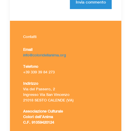
Contatti
Email
info@coloridellanima.org
Telefono
+39 339 39 84 273
Indirizzo
Via del Passero, 2
Ingresso Via San Vincenzo
21018 SESTO CALENDE (VA)
Associazione Culturale
Colori dell’Anima
C.F. 91059420124