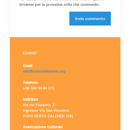
browser per la prossima volta che commento.
Contatti
Email
info@coloridellanima.org
Telefono
+39 339 39 84 273
Indirizzo
Via del Passero, 2
Ingresso Via San Vincenzo
21018 SESTO CALENDE (VA)
Associazione Culturale